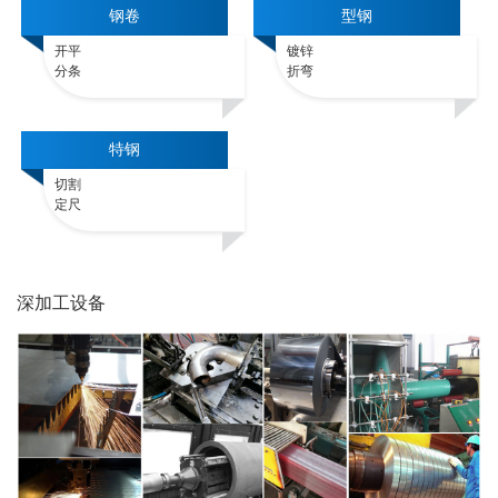
钢卷
型钢
开平
镀锌
分条
折弯
特钢
切割
定尺
深加工设备