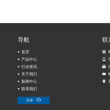
导航
联
首页
电
产品中心
行业资讯
传
关于我们
新闻中心
联系我们
目录