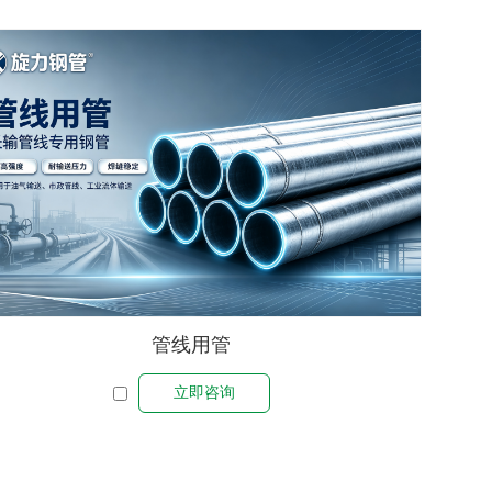
管线用管
立即咨询