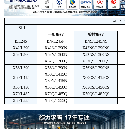
API SPE
PSL1
一般服役
酸性服役
B/L245
BN/L245N
BNS/L245NS
X42/L290
X42N/L290N
X42NS/L290NS
L
X52/L360
X52N/L360N
X52NS/L360NS
L
X52Q/L360Q
X52QS/L360QS
L
X56/L390
X56N/L390N
X56NS/L390NS
L
X60Q/L415Q
X60/L415
X60QS/L415QS
L
X60N/L415N
X65/L450
X65Q/L450Q
X65QS/L450QS
L
X70/L485
X70Q/L485Q
X70QS/L485QS
L
X80/L555
X80Q/L555Q
-
L