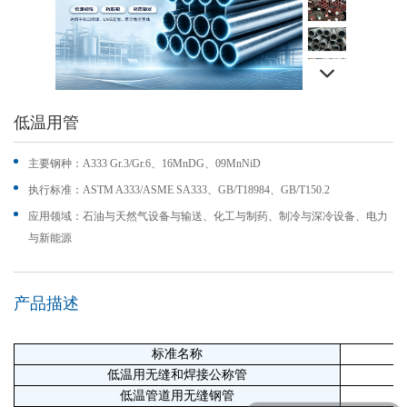
低温用管
主要钢种：A333 Gr.3/Gr.6、16MnDG、09MnNiD
执行标准：ASTM A333/ASME SA333、GB/T18984、
GB/T150.2
应用领域：石油与天然气设备与输送、化工与制药、制冷与深冷设备、电力
与新能源
产品描述
标准名称
低温用无缝和焊接公称管
A
低温管道用无缝钢管
你们是怎么收费的呢